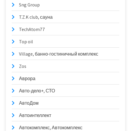
Sng Group
T.Z.K club, сауна
TechAtom77
Top oil
Village, банно-гостиничный комплекс
Zos
Аврора
Авто-дело+, СТО
АвтоДом
Автоинтеллект
Автокомплекс, Автокомплекс