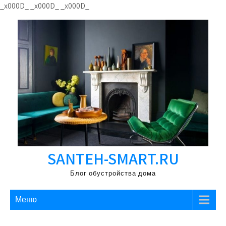
Перейти
_x000D_
_x000D_
_x000D_
к
содержимому
SANTEH-SMART.RU
Блог обустройства дома
Меню