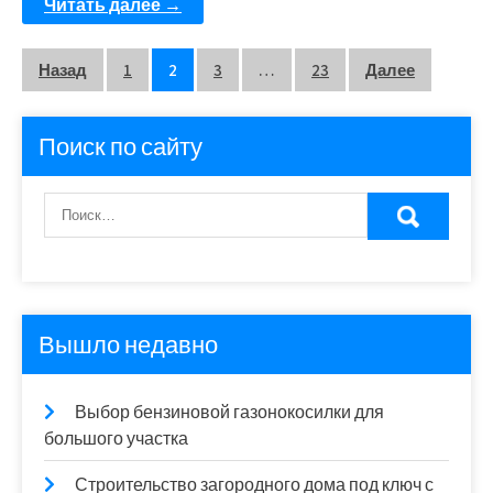
Читать далее →
Пагинация
Назад
1
2
3
…
23
Далее
записей
Поиск по сайту
Вышло недавно
Выбор бензиновой газонокосилки для
большого участка
Строительство загородного дома под ключ с