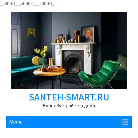
Перейти
_x000D_
_x000D_
_x000D_
к
содержимому
SANTEH-SMART.RU
Блог обустройства дома
Меню