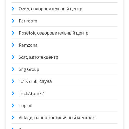
Ozon, оздоровительный центр
Par room
Posёlok, оздоровительный центр
Remzona
Scat, автотехцентр
Sng Group
T.Z.K club, сауна
TechAtom77
Top oil
Village, банно-гостиничный комплекс