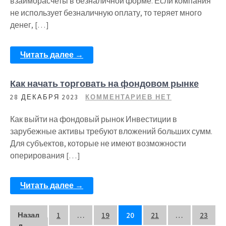
взаиморасчеты в безналичной форме. Если компания
не использует безналичную оплату, то теряет много
денег, […]
Читать далее →
Как начать торговать на фондовом рынке
28 ДЕКАБРЯ 2023
КОММЕНТАРИЕВ НЕТ
Как выйти на фондовый рынок Инвестиции в
зарубежные активы требуют вложений больших сумм.
Для субъектов, которые не имеют возможности
оперирования […]
Читать далее →
Пагинация
Назад
1
…
19
20
21
…
23