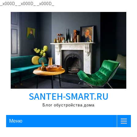
Перейти
_x000D_
_x000D_
_x000D_
к
содержимому
SANTEH-SMART.RU
Блог обустройства дома
Меню