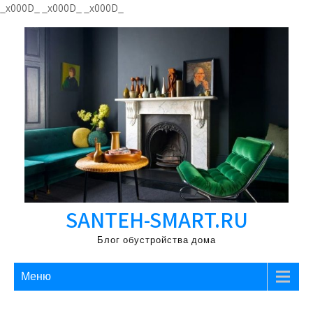
Перейти
_x000D_
_x000D_
_x000D_
к
содержимому
SANTEH-SMART.RU
Блог обустройства дома
Меню