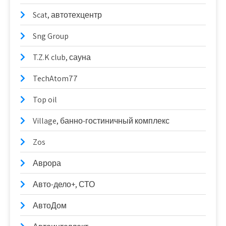
Scat, автотехцентр
Sng Group
T.Z.K club, сауна
TechAtom77
Top oil
Village, банно-гостиничный комплекс
Zos
Аврора
Авто-дело+, СТО
АвтоДом