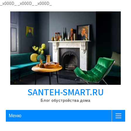
Перейти
_x000D_
_x000D_
_x000D_
к
содержимому
SANTEH-SMART.RU
Блог обустройства дома
Меню