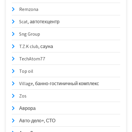
Remzona
Scat, автотехцентр
Sng Group
T.Z.K club, сауна
TechAtom77
Top oil
Village, банно-гостиничный комплекс
Zos
Аврора
Авто-дело+, СТО