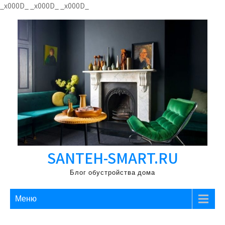
Перейти
_x000D_
_x000D_
_x000D_
к
содержимому
SANTEH-SMART.RU
Блог обустройства дома
Меню