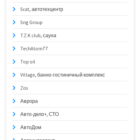
Scat, автотехцентр
Sng Group
T.Z.K club, сауна
TechAtom77
Top oil
Village, банно-гостиничный комплекс
Zos
Аврора
Авто-дело+, СТО
АвтоДом