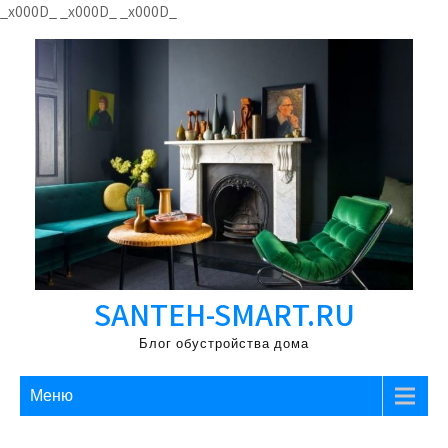
Перейти
_x000D_
_x000D_
_x000D_
к
содержимому
SANTEH-SMART.RU
Блог обустройства дома
Меню