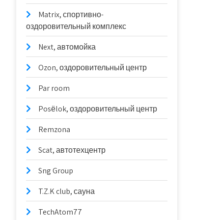
Matrix, спортивно-
оздоровительный комплекс
Next, автомойка
Ozon, оздоровительный центр
Par room
Posёlok, оздоровительный центр
Remzona
Scat, автотехцентр
Sng Group
T.Z.K club, сауна
TechAtom77