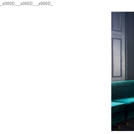
Перейти
_x000D_
_x000D_
_x000D_
к
содержимому