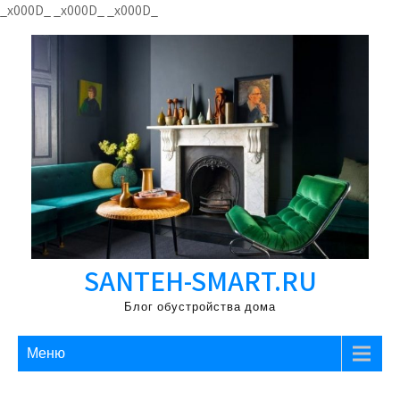
Перейти
_x000D_
_x000D_
_x000D_
к
содержимому
SANTEH-SMART.RU
Блог обустройства дома
Меню