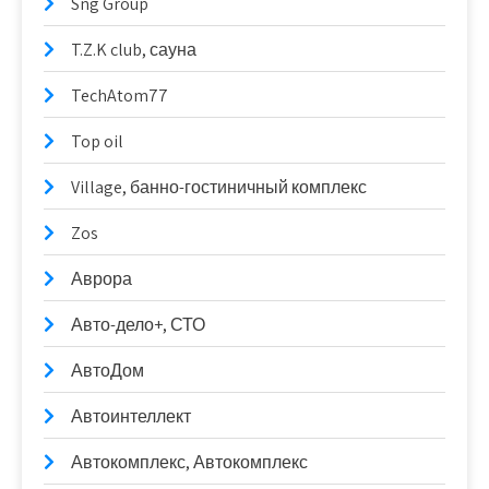
Sng Group
T.Z.K club, сауна
TechAtom77
Top oil
Village, банно-гостиничный комплекс
Zos
Аврора
Авто-дело+, СТО
АвтоДом
Автоинтеллект
Автокомплекс, Автокомплекс