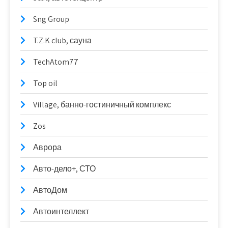
Sng Group
T.Z.K club, сауна
TechAtom77
Top oil
Village, банно-гостиничный комплекс
Zos
Аврора
Авто-дело+, СТО
АвтоДом
Автоинтеллект