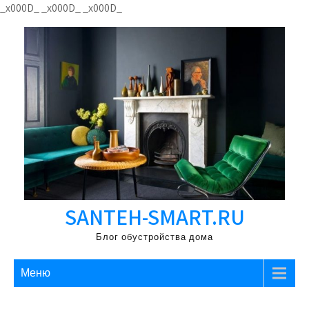
Перейти
_x000D_
_x000D_
_x000D_
к
содержимому
SANTEH-SMART.RU
Блог обустройства дома
Меню