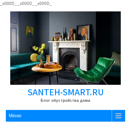
Перейти
_x000D_
_x000D_
_x000D_
к
содержимому
SANTEH-SMART.RU
Блог обустройства дома
Меню