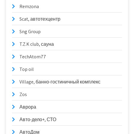
Remzona
Scat, автотехцентр
Sng Group
T.Z.K club, сауна
TechAtom77
Top oil
Village, банно-гостиничный комплекс
Zos
Аврора
Авто-дело+, СТО
АвтоДом