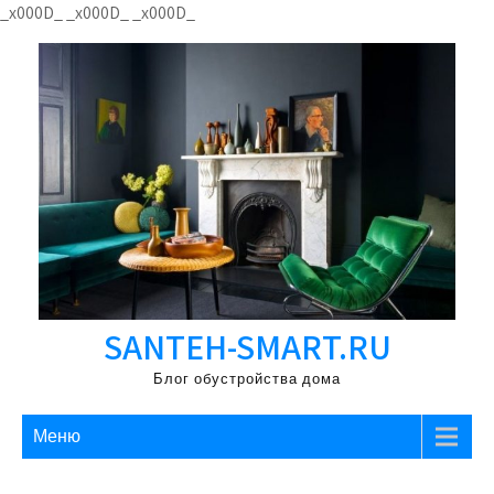
Перейти
_x000D_
_x000D_
_x000D_
к
содержимому
SANTEH-SMART.RU
Блог обустройства дома
Меню