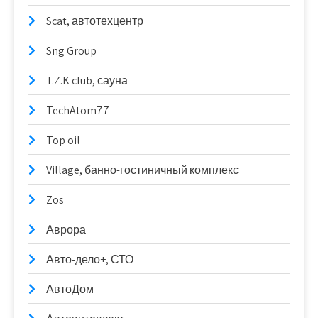
Scat, автотехцентр
Sng Group
T.Z.K club, сауна
TechAtom77
Top oil
Village, банно-гостиничный комплекс
Zos
Аврора
Авто-дело+, СТО
АвтоДом