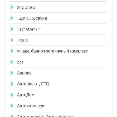
Sng Group
T.Z.K club, сауна
TechAtom77
Top oil
Village, банно-гостиничный комплекс
Zos
Аврора
Авто-дело+, СТО
АвтоДом
Автоинтеллект
Автокомплекс, Автокомплекс