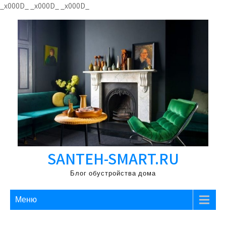
Перейти
_x000D_
_x000D_
_x000D_
к
содержимому
SANTEH-SMART.RU
Блог обустройства дома
Меню