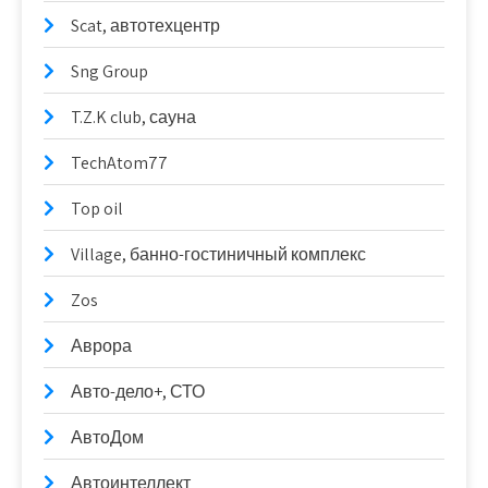
Scat, автотехцентр
Sng Group
T.Z.K club, сауна
TechAtom77
Top oil
Village, банно-гостиничный комплекс
Zos
Аврора
Авто-дело+, СТО
АвтоДом
Автоинтеллект