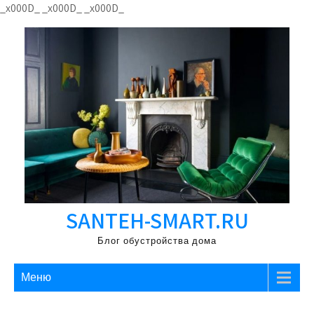
Перейти
_x000D_
_x000D_
_x000D_
к
содержимому
SANTEH-SMART.RU
Блог обустройства дома
Меню