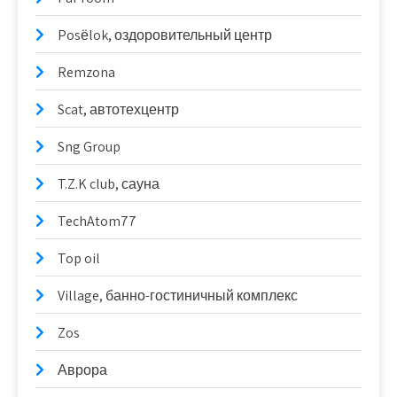
Posёlok, оздоровительный центр
Remzona
Scat, автотехцентр
Sng Group
T.Z.K club, сауна
TechAtom77
Top oil
Village, банно-гостиничный комплекс
Zos
Аврора