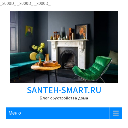
Перейти
_x000D_
_x000D_
_x000D_
к
содержимому
SANTEH-SMART.RU
Блог обустройства дома
Меню