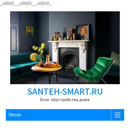
Перейти
_x000D_
_x000D_
_x000D_
к
содержимому
SANTEH-SMART.RU
Блог обустройства дома
Меню