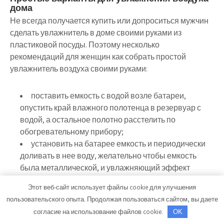
дома
Не всегда получается купить или допроситься мужчин
сделать увлажнитель в доме своими руками из
пластиковой посуды. Поэтому несколько
рекомендаций для женщин как собрать простой
увлажнитель воздуха своими руками:
поставить емкость с водой возле батареи,
опустить край влажного полотенца в резервуар с
водой, а остальное полотно расстелить по
обогревательному прибору;
установить на батарее емкость и периодически
доливать в нее воду, желательно чтобы емкость
была металлической, и увлажняющий эффект
достигнут;
Этот веб-сайт использует файлы cookie для улучшения
поставить стеклянную посуду, типа аквариума,
пользовательского опыта. Продолжая пользоваться сайтом, вы даете
вазы или простую банку, опустить в нее
согласие на использование файлов cookie.
OK
обыкновенный аквариумный компрессор и